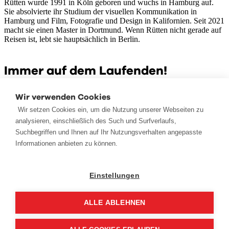
Rütten wurde 1991 in Köln geboren und wuchs in Hamburg auf.
Sie absolvierte ihr Studium der visuellen Kommunikation in
Hamburg und Film, Fotografie und Design in Kalifornien. Seit 2021
macht sie einen Master in Dortmund. Wenn Rütten nicht gerade auf
Reisen ist, lebt sie hauptsächlich in Berlin.
Immer auf dem Laufenden!
Ihr möchtet vorab über das Programm und die weiteren Inhalte der
Wir verwenden Cookies
SCHAU!, die FOTOTAGE oder LEINEN LOS informiert werden?
Wir setzen Cookies ein, um die Nutzung unserer Webseiten zu
Als AbonnentIn des Foto Meyer Newsletters erfahrt ihr alles zuerst.
Wenn ihr unseren Newsletter noch nicht abonniert habt, könnt ihr
analysieren, einschließlich des Such und Surfverlaufs,
hier eure E-Mail-Adresse eintragen.
Suchbegriffen und Ihnen auf Ihr Nutzungsverhalten angepasste
Informationen anbieten zu können.
ZUR ANMELDUNG
Anfahrt
Einstellungen
Um sich die Karte anzeigen zu lassen aktiviere bitte analytische
ALLE ABLEHNEN
Cookies!
Cookie Einstellungen
Nach oben scrollen