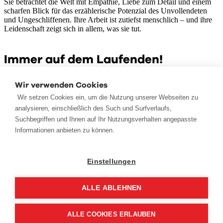
Sie betrachtet die Welt mit Empathie, Liebe zum Detail und einem
scharfen Blick für das erzählerische Potenzial des Unvollendeten
und Ungeschliffenen. Ihre Arbeit ist zutiefst menschlich – und ihre
Leidenschaft zeigt sich in allem, was sie tut.
Immer auf dem Laufenden!
Ihr möchtet vorab über das Programm und die weiteren Inhalte der
Wir verwenden Cookies
SCHAU!, die FOTOTAGE oder LEINEN LOS informiert werden?
Wir setzen Cookies ein, um die Nutzung unserer Webseiten zu
Als AbonnentIn des Foto Meyer Newsletters erfahrt ihr alles zuerst.
Wenn ihr unseren Newsletter noch nicht abonniert habt, könnt ihr
analysieren, einschließlich des Such und Surfverlaufs,
hier eure E-Mail-Adresse eintragen.
Suchbegriffen und Ihnen auf Ihr Nutzungsverhalten angepasste
Informationen anbieten zu können.
ZUR ANMELDUNG
Anfahrt
Einstellungen
Um sich die Karte anzeigen zu lassen aktiviere bitte analytische
ALLE ABLEHNEN
Cookies!
Cookie Einstellungen
Nach oben scrollen
ALLE COOKIES ERLAUBEN
Datenschutzerklärung
Impressum